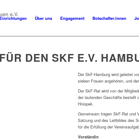
Einrichtungen
Über uns
Engagement
Botschafter:innen
Jo
FÜR DEN SKF E.V. HAMB
Der SkF-Hamburg wird geleitet v
sieben Frauen angehören, und der
Der SkF-Rat wird von der Mitglie
der laufenden Geschäfte bestellt 
Hniopek.
Gemeinsam tragen SkF-Rat und Vo
Satzung und des Leitbildes des S
für die Erfüllung der Vereinsaufga
Vorständin