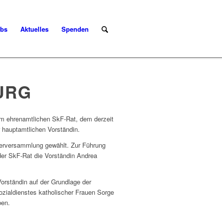
bs
Aktuelles
Spenden
URG
om ehrenamtlichen SkF-Rat, dem derzeit
 hauptamtlichen Vorständin.
derversammlung gewählt. Zur Führung
der SkF-Rat die Vorständin Andrea
rständin auf der Grundlage der
ozialdienstes katholischer Frauen Sorge
ben.