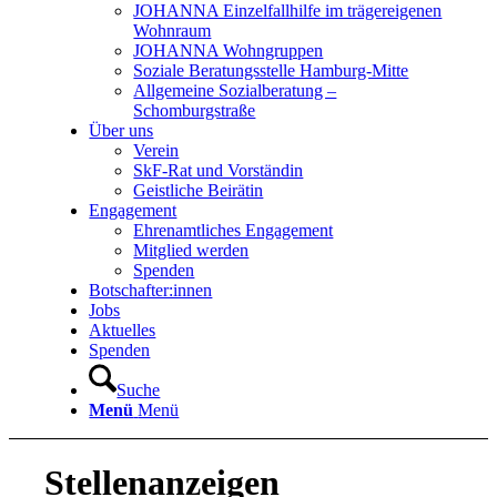
JOHANNA Einzelfallhilfe im trägereigenen
Wohnraum
JOHANNA Wohngruppen
Soziale Beratungsstelle Hamburg-Mitte
Allgemeine Sozialberatung –
Schomburgstraße
Über uns
Verein
SkF-Rat und Vorständin
Geistliche Beirätin
Engagement
Ehrenamtliches Engagement
Mitglied werden
Spenden
Botschafter:innen
Jobs
Aktuelles
Spenden
Suche
Menü
Menü
Stellenanzeigen