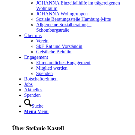
JOHANNA Einzelfallhilfe im trägereigenen
Wohnraum
JOHANNA Wohngruppen
Soziale Beratungsstelle Hamburg-Mitte
Allgemeine Sozialberatung –
Schomburgstraße
Über uns
Verein
SkF-Rat und Vorständin
Geistliche Beirätin
Engagement
Ehrenamtliches Engagement
Mitglied werden
Spenden
Botschafter:innen
Jobs
Aktuelles
Spenden
Suche
Menü
Menü
Über
Stefanie Kastell